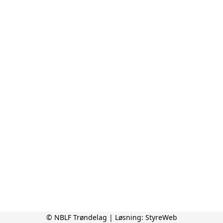
© NBLF Trøndelag | Løsning:
StyreWeb