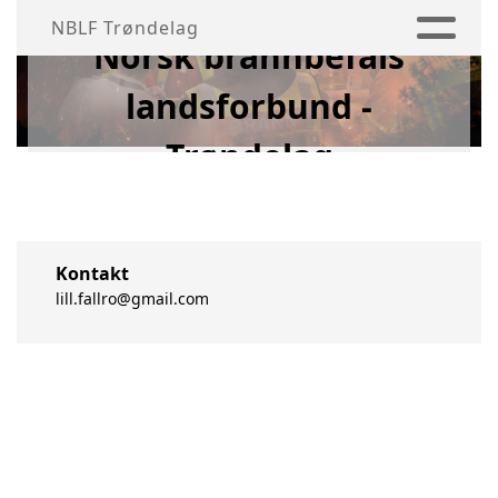
NBLF Trøndelag
Norsk brannbefals
landsforbund -
Trøndelag
Kontakt
lill.fallro@gmail.com